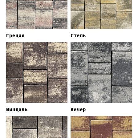
Греция
Степь
Миндаль
Вечер