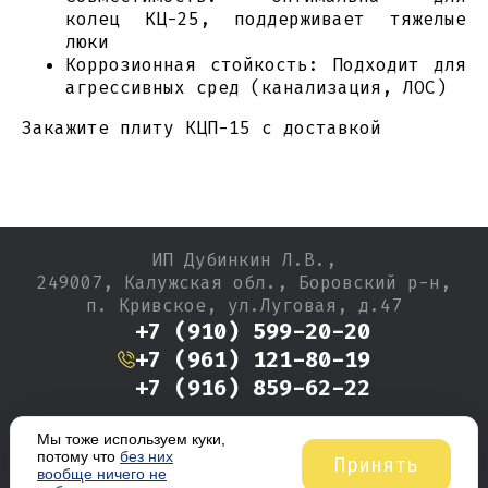
колец КЦ-25, поддерживает тяжелые
люки
Коррозионная стойкость: Подходит для
агрессивных сред (канализация, ЛОС)
Закажите плиту КЦП-15 с доставкой
ИП Дубинкин Л.В.,
249007, Калужская обл., Боровский р-н,
п. Кривское, ул.Луговая, д.47
+7 (910) 599-20-20
+7 (961) 121-80-19
+7 (916) 859-62-22
Мы тоже используем куки,
Производство тротуарной плитки, фундаментных
потому что
без них
Принять
вообще ничего не
блоков, колодезных колец и бордюров с 1994 года